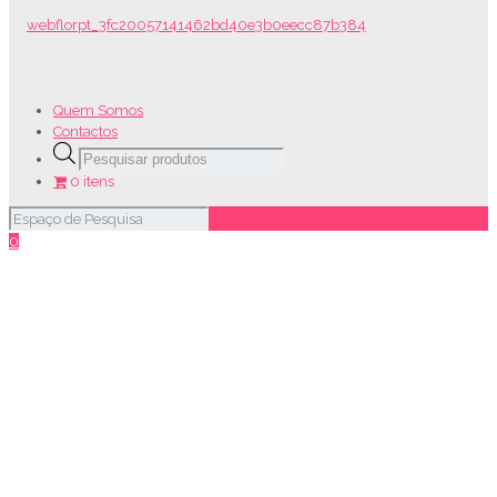
Quem Somos
Contactos
Products
search
0 itens
0