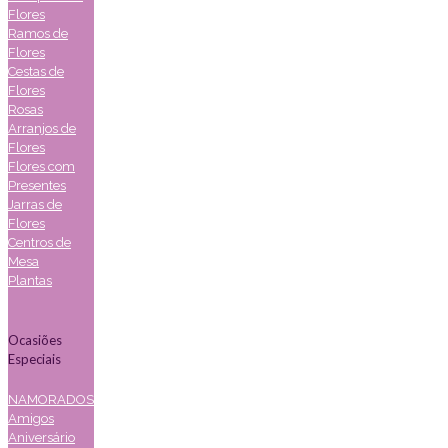
Flores
Ramos de
Flores
Cestas de
Flores
Rosas
Arranjos de
Flores
Flores com
Presentes
Jarras de
Flores
Centros de
Mesa
Plantas
Ocasiões
Especiais
NAMORADOS
Amigos
Aniversário