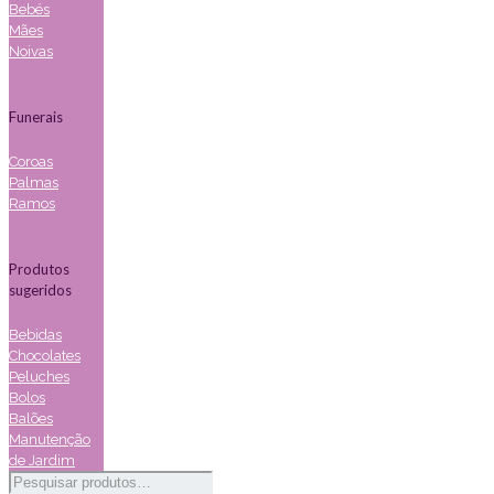
Bebés
Mães
Noivas
Funerais
Coroas
Palmas
Ramos
Produtos
sugeridos
Bebidas
Chocolates
Peluches
Bolos
Balões
Manutenção
de Jardim
Pesquisar