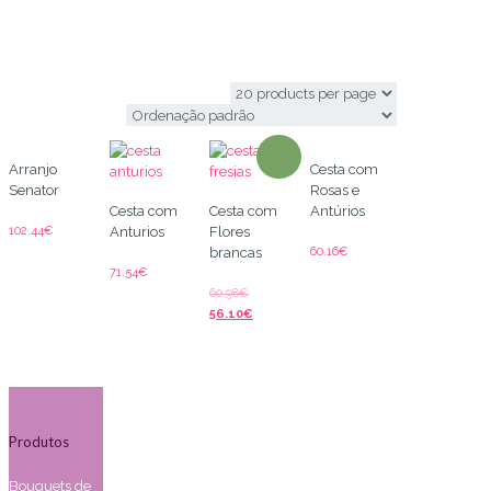
anturios
Arranjo
Cesta com
Senator
Rosas e
Cesta com
Cesta com
Antúrios
102.44
€
Anturios
Flores
60.16
€
brancas
71.54
€
60.98
€
56.10
€
Produtos
Bouquets de