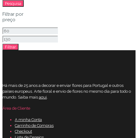
por:
Pesquisa
Filtrar por
preço
Preço
mínimo
Preço
Filtrar
máximo
Há mais de 25 anos a decorar e enviar flores para Portugal e outros
países europeus. Arte floral e envio de flores no mesmo dia para todo o
mundo. Saiba mais
aqui
.
Área de Cliente
A minha Conta
Carrinho de Compras
Checkout
Lista de Desejos