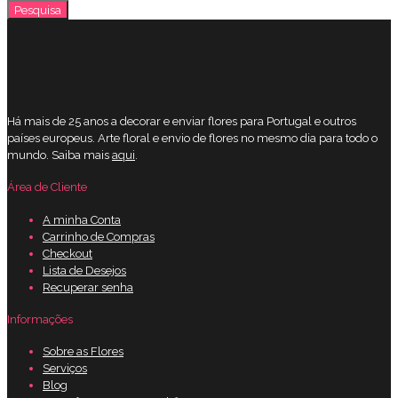
por:
Pesquisa
Há mais de 25 anos a decorar e enviar flores para Portugal e outros
países europeus. Arte floral e envio de flores no mesmo dia para todo o
mundo. Saiba mais
aqui
.
Área de Cliente
A minha Conta
Carrinho de Compras
Checkout
Lista de Desejos
Recuperar senha
Informações
Sobre as Flores
Serviços
Blog