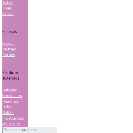
Bebés
Mães
Noivas
Funerais
Coroas
Palmas
Ramos
Produtos
sugeridos
Bebidas
Chocolates
Peluches
Bolos
Balões
Manutenção
de Jardim
Pesquisar