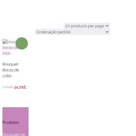
antirrinum
Bouquet
Bocas de
Lobo
27.64
€
24.39
€
Produtos
Bouquets de