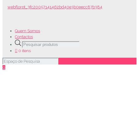
Quem Somos
Contactos
Products
search
0 itens
0