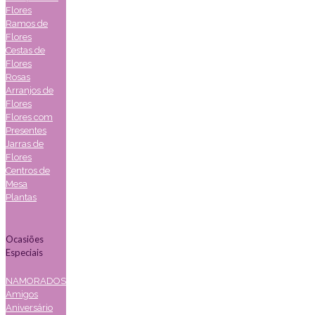
Flores
Ramos de
Flores
Cestas de
Flores
Rosas
Arranjos de
Flores
Flores com
Presentes
Jarras de
Flores
Centros de
Mesa
Plantas
Ocasiões
Especiais
NAMORADOS
Amigos
Aniversário