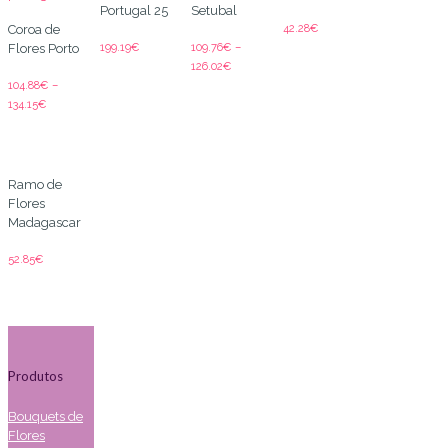
Portugal 25
Setubal
42.28
€
Coroa de
199.19
€
109.76
€
–
Flores Porto
126.02
€
104.88
€
–
134.15
€
Ramo de
Flores
Madagascar
52.85
€
Produtos
Bouquets de
Flores