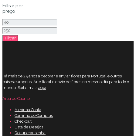
Filtrar por
preço
Preço
mínimo
Preço
Filtrar
máximo
Há mais de 25 anos a decorar e enviar flores para Portugal e outros
países europeus. Arte floral e envio de flores no mesmo dia para todo o
mundo. Saiba mais
aqui
.
Área de Cliente
A minha Conta
Carrinho de Compras
Checkout
Lista de Desejos
Recuperar senha