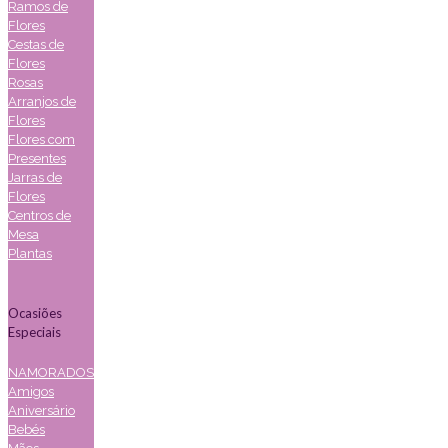
Ramos de
Flores
Cestas de
Flores
Rosas
Arranjos de
Flores
Flores com
Presentes
Jarras de
Flores
Centros de
Mesa
Plantas
Ocasiões
Especiais
NAMORADOS
Amigos
Aniversário
Bebés