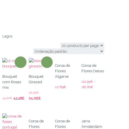
Lagos
Lagos
Coroa de
Coroa de
Flores
Flores Oeiras
Bouquet
Bouquet
Algarve
121.95
€
–
com Rosas
Girassol
117.89
€
162.60
€
mix
36.59
€
43.90
€
42.28
€
34.96
€
Coroa de
Coroa de
Jarra
Flores
Flores
Amsterdam