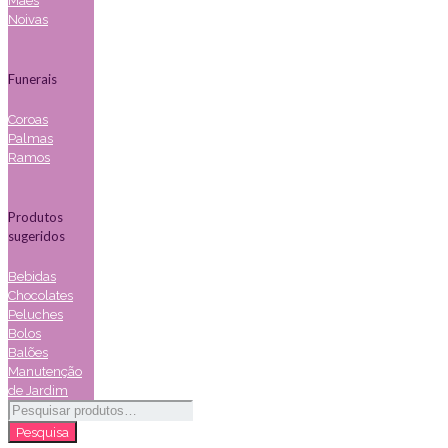
Mães
Noivas
Funerais
Coroas
Palmas
Ramos
Produtos
sugeridos
Bebidas
Chocolates
Peluches
Bolos
Balões
Manutenção
de Jardim
Pesquisar
por:
Pesquisa