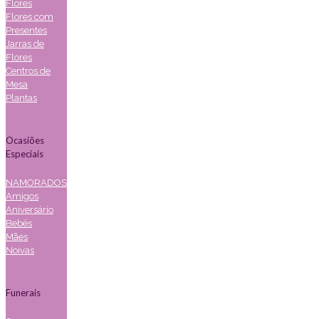
Flores
Flores com
Presentes
Jarras de
Flores
Centros de
Mesa
Plantas
Ocasiões
Especiais
NAMORADOS
Amigos
Aniversário
Bebés
Mães
Noivas
Funerais