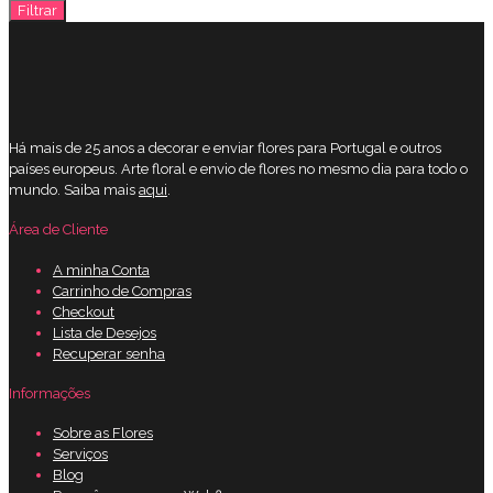
Filtrar
máximo
Há mais de 25 anos a decorar e enviar flores para Portugal e outros
países europeus. Arte floral e envio de flores no mesmo dia para todo o
mundo. Saiba mais
aqui
.
Área de Cliente
A minha Conta
Carrinho de Compras
Checkout
Lista de Desejos
Recuperar senha
Informações
Sobre as Flores
Serviços
Blog