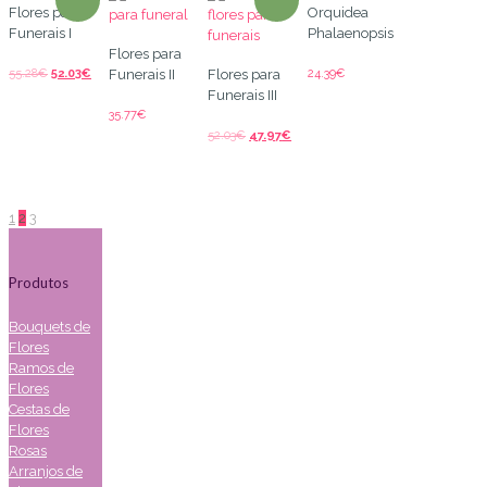
Flores para
Orquidea
Funerais I
Phalaenopsis
Flores para
55.28
€
52.03
€
24.39
€
Funerais II
Flores para
Funerais III
35.77
€
52.03
€
47.97
€
1
2
3
Produtos
Bouquets de
Flores
Ramos de
Flores
Cestas de
Flores
Rosas
Arranjos de