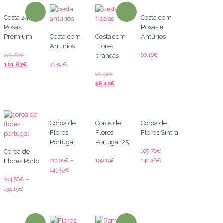
Cesta 24
Cesta com
Rosas
Rosas e
Premium
Cesta com
Cesta com
Antúrios
Anturios
Flores
109.76
€
60.16
€
brancas
101.63
€
71.54
€
60.98
€
56.10
€
Coroa de
Coroa de
Coroa de
Flores
Flores
Flores Sintra
Portugal
Portugal 25
109.76
€
–
Coroa de
113.01
€
–
199.19
€
142.28
€
Flores Porto
145.53
€
104.88
€
–
134.15
€