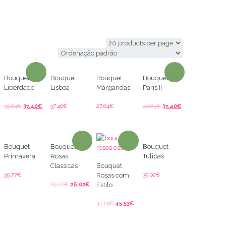
Brasil
Bouquet
Bouquet
Bouquet
Bouquet
Liberdade
Lisboa
Margaridas
Paris II
39.84
€
37.40
€
37.40
€
27.64
€
40.65
€
37.40
€
Bouquet
Bouquet
Bouquet
Primavera
Rosas
Tulipas
Classicas
Bouquet
35.77
€
39.02
€
Rosas com
29.27
€
26.02
€
Estilo
47.15
€
45.53
€