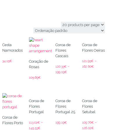
Açores
Cesta
Coroa de
Coroa de
Namorados
Flores
Flores Oeiras
Cascais
34.15
€
121.95
€
–
Coração de
120.33
€
–
162.60
€
Rosas
199.19
€
105.69
€
Coroa de
Coroa de
Coroa de
Flores
Flores
Flores
Portugal
Portugal 25
Setubal
Coroa de
113.01
€
–
199.19
€
109.76
€
–
Flores Porto
145.53
€
126.02
€