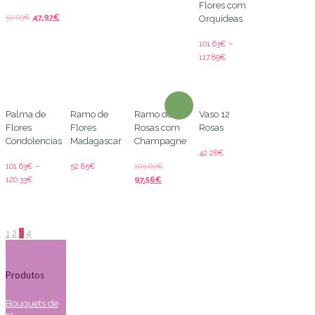
Flores com
52.03
€
47.97
€
Orquídeas
101.63
€
–
117.89
€
Palma de
Ramo de
Ramo de
Vaso 12
Flores
Flores
Rosas com
Rosas
Condolencias
Madagascar
Champagne
42.28
€
101.63
€
–
52.85
€
105.69
€
120.33
€
97.56
€
1
2
3
4
Produtos
Bouquets de