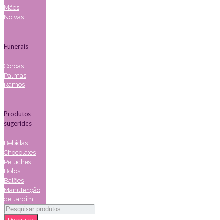
Mães
Noivas
Funerais
Coroas
Palmas
Ramos
Produtos
sugeridos
Bebidas
Chocolates
Peluches
Bolos
Balões
Manutenção
de Jardim
Pesquisar
por:
Pesquisa