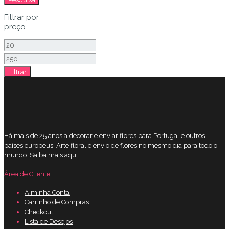
Filtrar por
preço
Preço
mínimo
Preço
Filtrar
máximo
Há mais de 25 anos a decorar e enviar flores para Portugal e outros
países europeus. Arte floral e envio de flores no mesmo dia para todo o
mundo. Saiba mais
aqui
.
Área de Cliente
A minha Conta
Carrinho de Compras
Checkout
Lista de Desejos