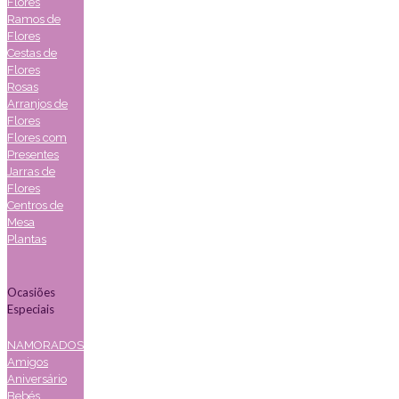
Flores
Ramos de
Flores
Cestas de
Flores
Rosas
Arranjos de
Flores
Flores com
Presentes
Jarras de
Flores
Centros de
Mesa
Plantas
Ocasiões
Especiais
NAMORADOS
Amigos
Aniversário
Bebés