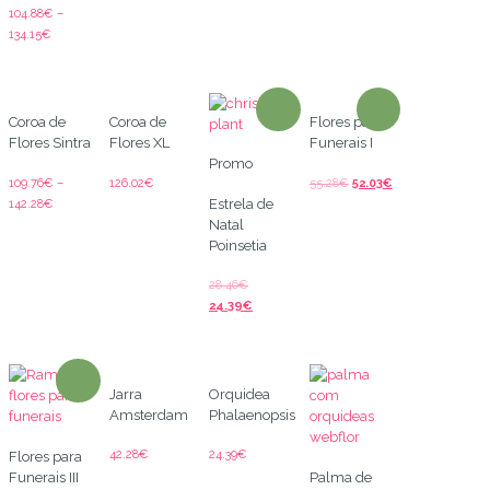
104.88
€
–
134.15
€
Coroa de
Coroa de
Flores para
Flores Sintra
Flores XL
Funerais I
Promo
109.76
€
–
126.02
€
55.28
€
52.03
€
Estrela de
142.28
€
Natal
Poinsetia
28.46
€
24.39
€
Jarra
Orquidea
Amsterdam
Phalaenopsis
42.28
€
24.39
€
Flores para
Funerais III
Palma de